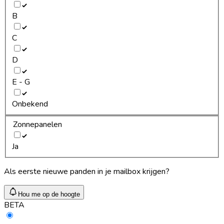
B
C
D
E - G
Onbekend
Zonnepanelen
Ja
Als eerste nieuwe panden in je mailbox krijgen?
Hou me op de hoogte
BETA