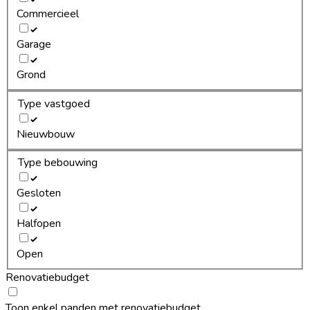
Commercieel
Garage
Grond
Type vastgoed
Nieuwbouw
Type bebouwing
Gesloten
Halfopen
Open
Renovatiebudget
Toon enkel panden met renovatiebudget