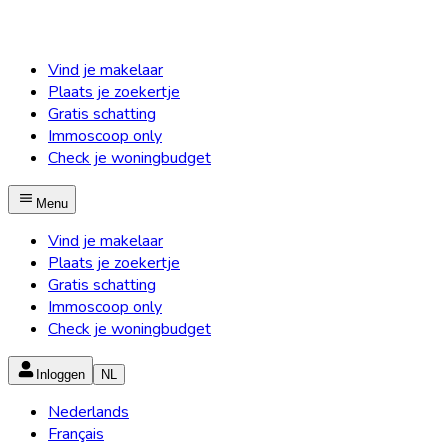
Vind je makelaar
Plaats je zoekertje
Gratis schatting
Immoscoop only
Check je woningbudget
Menu
Vind je makelaar
Plaats je zoekertje
Gratis schatting
Immoscoop only
Check je woningbudget
Inloggen
NL
Nederlands
Français