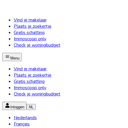
Vind je makelaar
Plaats je zoekertje
Gratis schatting
Immoscoop only
Check je woningbudget
Menu
Vind je makelaar
Plaats je zoekertje
Gratis schatting
Immoscoop only
Check je woningbudget
Inloggen
NL
Nederlands
Français