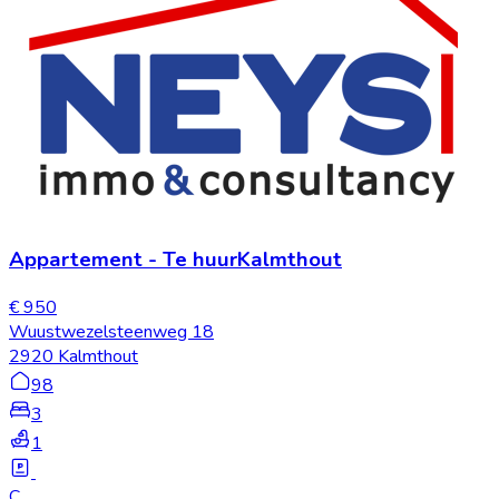
Appartement
-
Te huur
Kalmthout
€ 950
Wuustwezelsteenweg 18
2920 Kalmthout
98
3
1
C