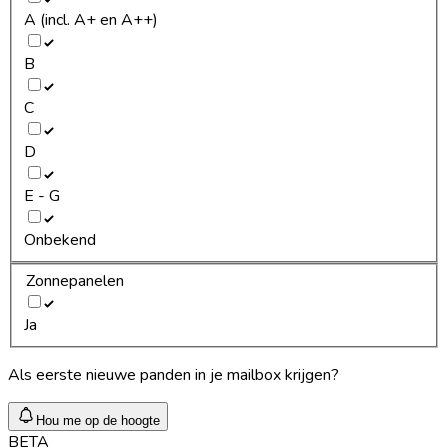
A (incl. A+ en A++)
B
C
D
E - G
Onbekend
Zonnepanelen
Ja
Als eerste nieuwe panden in je mailbox krijgen?
Hou me op de hoogte
BETA