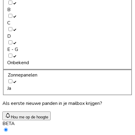
B
C
D
E - G
Onbekend
Zonnepanelen
Ja
Als eerste nieuwe panden in je mailbox krijgen?
Hou me op de hoogte
BETA