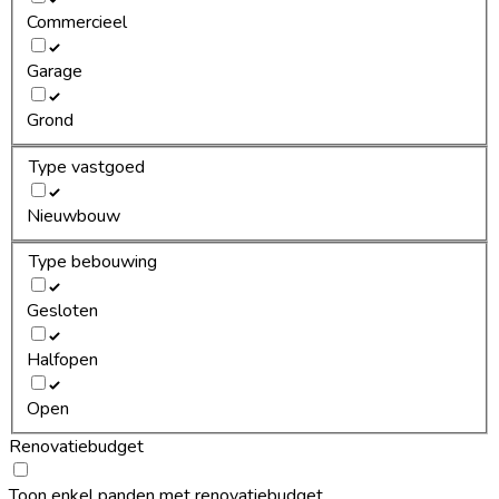
Commercieel
Garage
Grond
Type vastgoed
Nieuwbouw
Type bebouwing
Gesloten
Halfopen
Open
Renovatiebudget
Toon enkel panden met renovatiebudget