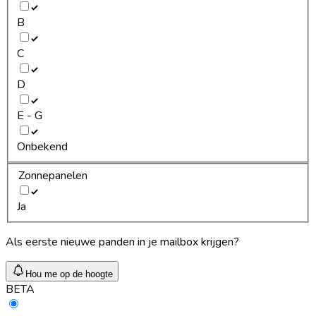
B
C
D
E - G
Onbekend
Zonnepanelen
Ja
Als eerste nieuwe panden in je mailbox krijgen?
Hou me op de hoogte
BETA