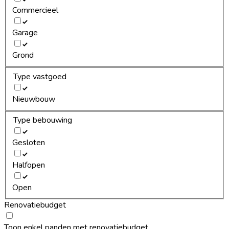
Commercieel
Garage
Grond
Type vastgoed
Nieuwbouw
Type bebouwing
Gesloten
Halfopen
Open
Renovatiebudget
Toon enkel panden met renovatiebudget