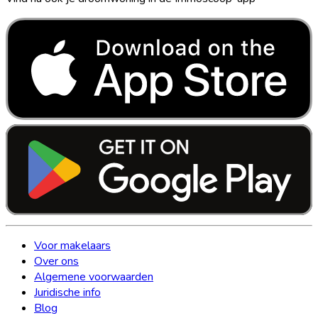
Voor makelaars
Over ons
Algemene voorwaarden
Juridische info
Blog