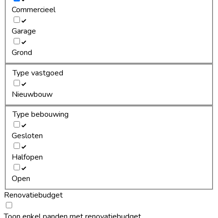
Commercieel
Garage
Grond
Type vastgoed
Nieuwbouw
Type bebouwing
Gesloten
Halfopen
Open
Renovatiebudget
Toon enkel panden met renovatiebudget