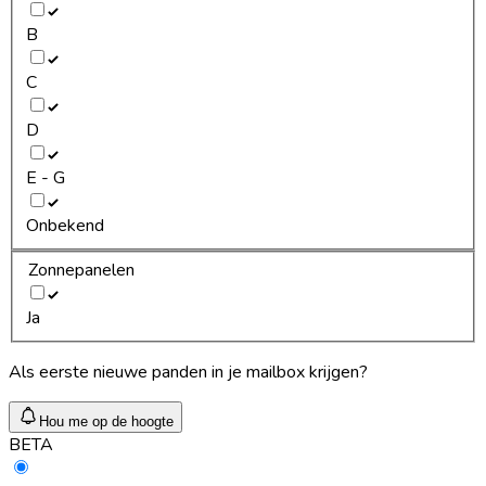
B
C
D
E - G
Onbekend
Zonnepanelen
Ja
Als eerste nieuwe panden in je mailbox krijgen?
Hou me op de hoogte
BETA