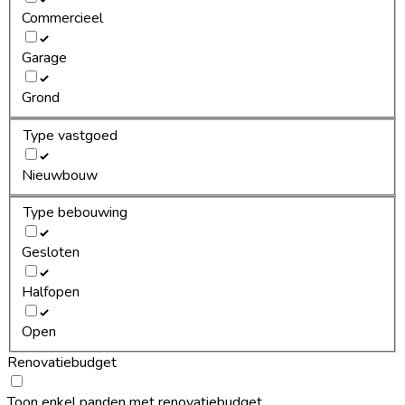
Commercieel
Garage
Grond
Type vastgoed
Nieuwbouw
Type bebouwing
Gesloten
Halfopen
Open
Renovatiebudget
Toon enkel panden met renovatiebudget