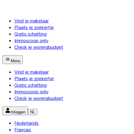
Vind je makelaar
Plaats je zoekertje
Gratis schatting
Immoscoop only
Check je woningbudget
Menu
Vind je makelaar
Plaats je zoekertje
Gratis schatting
Immoscoop only
Check je woningbudget
Inloggen
NL
Nederlands
Français