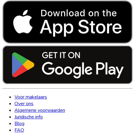
Voor makelaars
Over ons
Algemene voorwaarden
Juridische info
Blog
FAQ