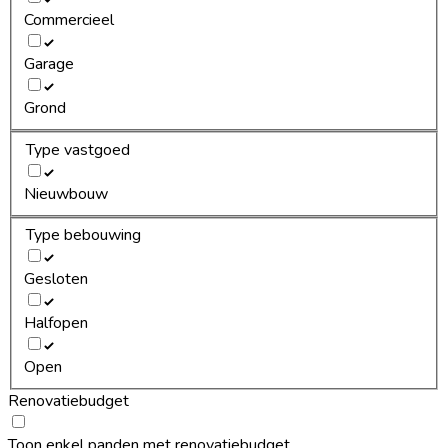
Commercieel
Garage
Grond
Type vastgoed
Nieuwbouw
Type bebouwing
Gesloten
Halfopen
Open
Renovatiebudget
Toon enkel panden met renovatiebudget