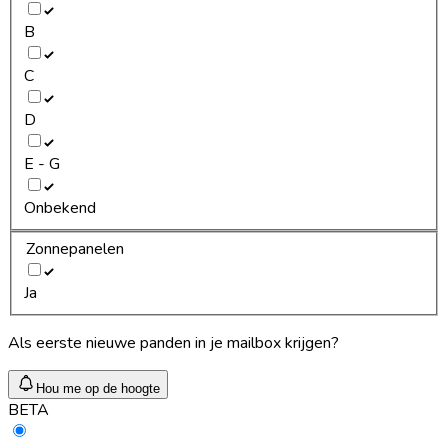
B
C
D
E - G
Onbekend
Zonnepanelen
Ja
Als eerste nieuwe panden in je mailbox krijgen?
Hou me op de hoogte
BETA