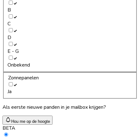
B
C
D
E - G
Onbekend
Zonnepanelen
Ja
Als eerste nieuwe panden in je mailbox krijgen?
Hou me op de hoogte
BETA