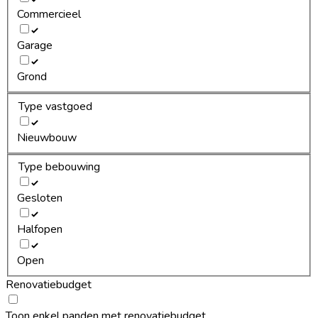
Commercieel
Garage
Grond
Type vastgoed
Nieuwbouw
Type bebouwing
Gesloten
Halfopen
Open
Renovatiebudget
Toon enkel panden met renovatiebudget