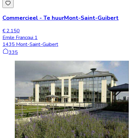
Commercieel
-
Te huur
Mont-Saint-Guibert
€ 2.150
Emile Francqui 1
1435 Mont-Saint-Guibert
335