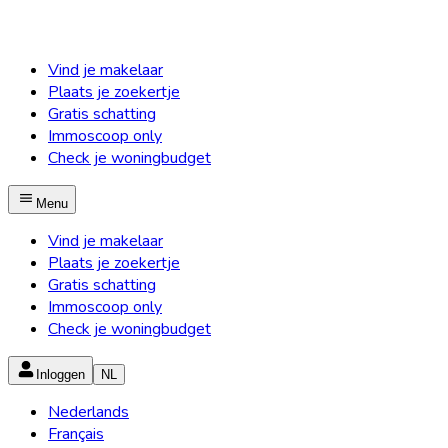
Vind je makelaar
Plaats je zoekertje
Gratis schatting
Immoscoop only
Check je woningbudget
Menu
Vind je makelaar
Plaats je zoekertje
Gratis schatting
Immoscoop only
Check je woningbudget
Inloggen
NL
Nederlands
Français