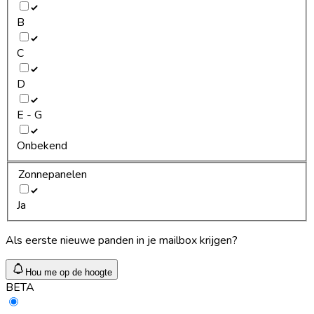
B
C
D
E - G
Onbekend
Zonnepanelen
Ja
Als eerste nieuwe panden in je mailbox krijgen?
Hou me op de hoogte
BETA