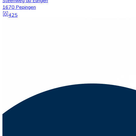
Steenweg op Elingen
1670 Pepingen
425