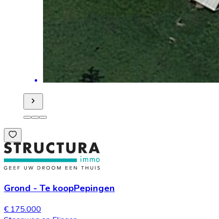
Grond
-
Te koop
Pepingen
€ 175.000