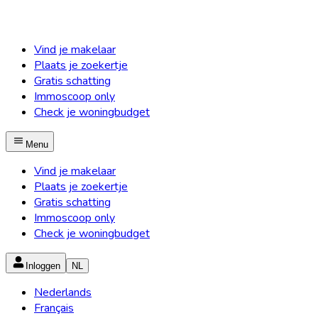
Vind je makelaar
Plaats je zoekertje
Gratis schatting
Immoscoop only
Check je woningbudget
Menu
Vind je makelaar
Plaats je zoekertje
Gratis schatting
Immoscoop only
Check je woningbudget
Inloggen
NL
Nederlands
Français