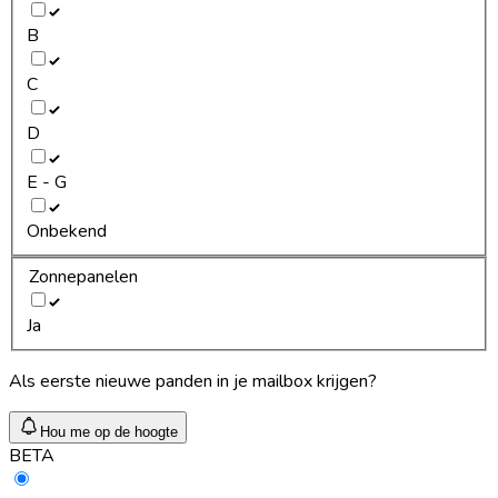
B
C
D
E - G
Onbekend
Zonnepanelen
Ja
Als eerste nieuwe panden in je mailbox krijgen?
Hou me op de hoogte
BETA