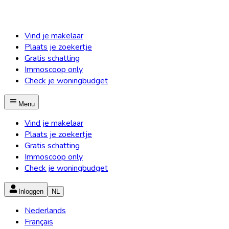
Vind je makelaar
Plaats je zoekertje
Gratis schatting
Immoscoop only
Check je woningbudget
Menu
Vind je makelaar
Plaats je zoekertje
Gratis schatting
Immoscoop only
Check je woningbudget
Inloggen
NL
Nederlands
Français