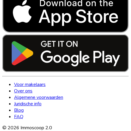
Voor makelaars
Over ons
Algemene voorwaarden
Juridische info
Blog
FAQ
©
2026
Immoscoop 2.0