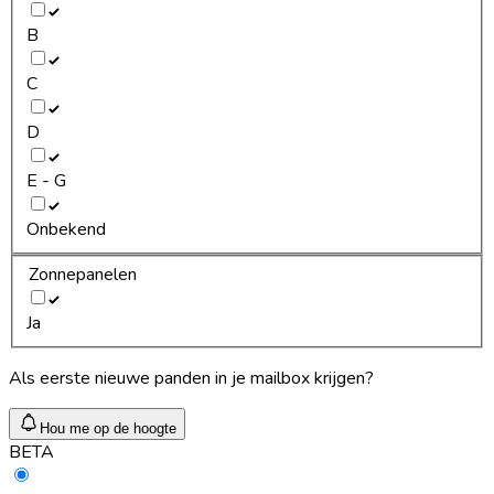
B
C
D
E - G
Onbekend
Zonnepanelen
Ja
Als eerste nieuwe panden in je mailbox krijgen?
Hou me op de hoogte
BETA