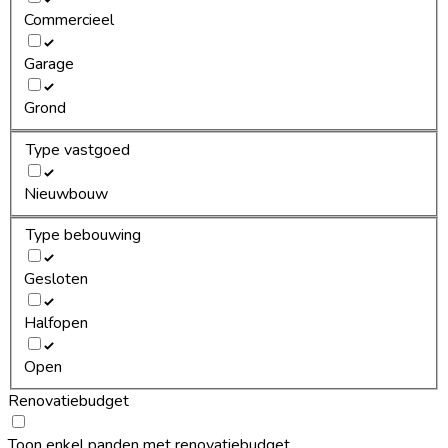
Commercieel
Garage
Grond
Type vastgoed
Nieuwbouw
Type bebouwing
Gesloten
Halfopen
Open
Renovatiebudget
Toon enkel panden met renovatiebudget