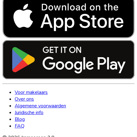
Voor makelaars
Over ons
Algemene voorwaarden
Juridische info
Blog
FAQ