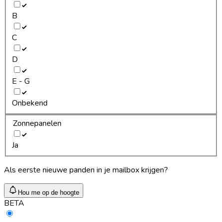
B
C
D
E - G
Onbekend
Zonnepanelen
Ja
Als eerste nieuwe panden in je mailbox krijgen?
Hou me op de hoogte
BETA