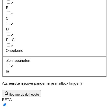
B
C
D
E - G
Onbekend
Zonnepanelen
Ja
Als eerste nieuwe panden in je mailbox krijgen?
Hou me op de hoogte
BETA