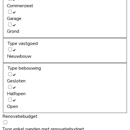
Commercieel
Garage
Grond
Type vastgoed
Nieuwbouw
Type bebouwing
Gesloten
Halfopen
Open
Renovatiebudget
Toon enkel panden met renovatiebudget