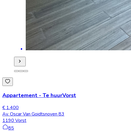
Appartement
-
Te huur
Vorst
€ 1.400
Av. Oscar Van Goidtsnoven 83
1190 Vorst
85