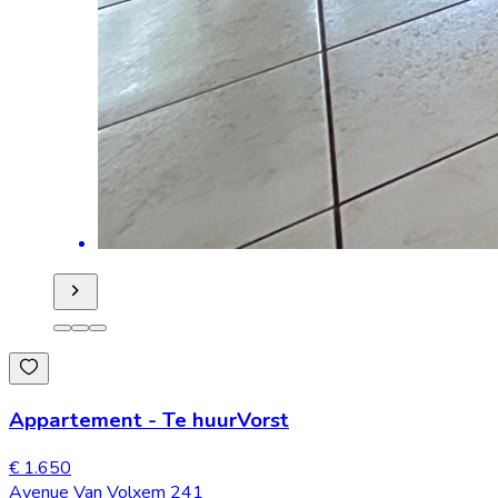
Appartement
-
Te huur
Vorst
€ 1.650
Avenue Van Volxem 241