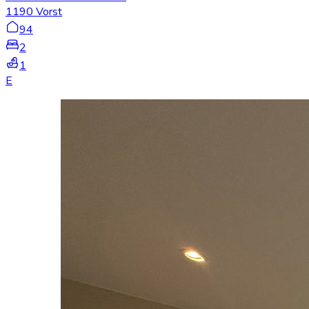
1190 Vorst
94
2
1
E