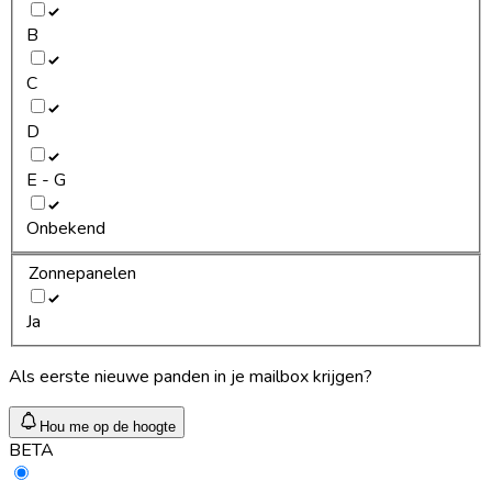
B
C
D
E - G
Onbekend
Zonnepanelen
Ja
Als eerste nieuwe panden in je mailbox krijgen?
Hou me op de hoogte
BETA