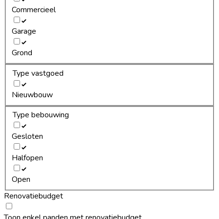
Commercieel
Garage
Grond
Type vastgoed
Nieuwbouw
Type bebouwing
Gesloten
Halfopen
Open
Renovatiebudget
Toon enkel panden met renovatiebudget