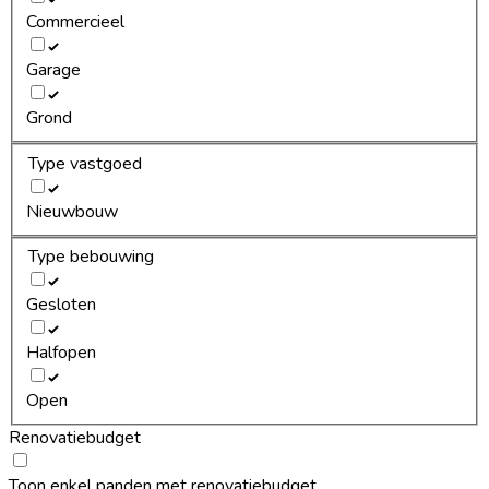
Commercieel
Garage
Grond
Type vastgoed
Nieuwbouw
Type bebouwing
Gesloten
Halfopen
Open
Renovatiebudget
Toon enkel panden met renovatiebudget