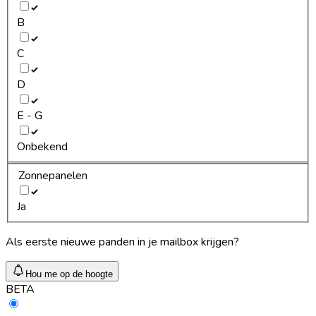
B
C
D
E - G
Onbekend
Zonnepanelen
Ja
Als eerste nieuwe panden in je mailbox krijgen?
Hou me op de hoogte
BETA