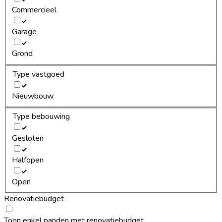
Commercieel
Garage
Grond
Type vastgoed
Nieuwbouw
Type bebouwing
Gesloten
Halfopen
Open
Renovatiebudget
Toon enkel panden met renovatiebudget