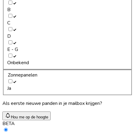
B
C
D
E - G
Onbekend
Zonnepanelen
Ja
Als eerste nieuwe panden in je mailbox krijgen?
Hou me op de hoogte
BETA