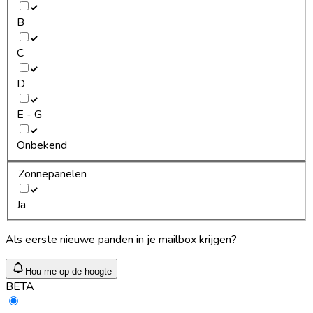
B
C
D
E - G
Onbekend
Zonnepanelen
Ja
Als eerste nieuwe panden in je mailbox krijgen?
Hou me op de hoogte
BETA