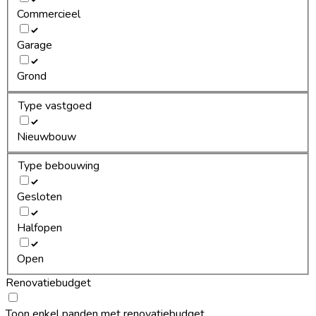
Commercieel
Garage
Grond
Type vastgoed
Nieuwbouw
Type bebouwing
Gesloten
Halfopen
Open
Renovatiebudget
Toon enkel panden met renovatiebudget