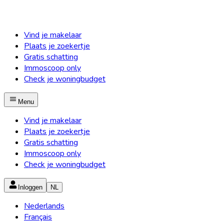
Vind je makelaar
Plaats je zoekertje
Gratis schatting
Immoscoop only
Check je woningbudget
Menu
Vind je makelaar
Plaats je zoekertje
Gratis schatting
Immoscoop only
Check je woningbudget
Inloggen
NL
Nederlands
Français