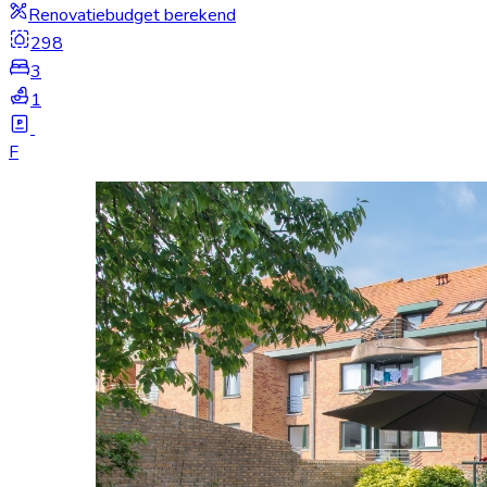
Renovatiebudget berekend
298
3
1
F