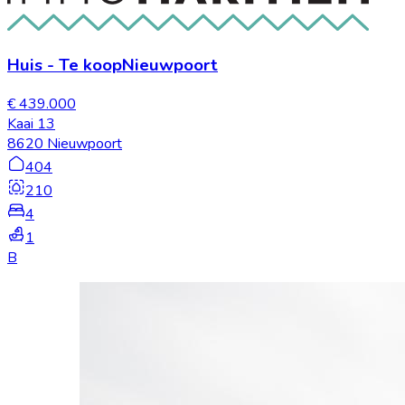
Huis
-
Te koop
Nieuwpoort
€ 439.000
Kaai 13
8620 Nieuwpoort
404
210
4
1
B