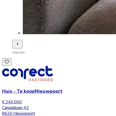
Huis
-
Te koop
Nieuwpoort
€ 249.000
Canadalaan 42
8620 Nieuwpoort