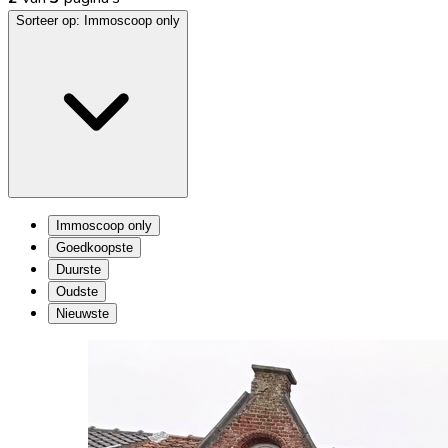
Sorteer op:
Immoscoop only
Immoscoop only
Goedkoopste
Duurste
Oudste
Nieuwste