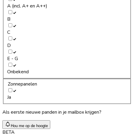
A (incl. A+ en A++)
B
C
D
E - G
Onbekend
Zonnepanelen
Ja
Als eerste nieuwe panden in je mailbox krijgen?
Hou me op de hoogte
BETA