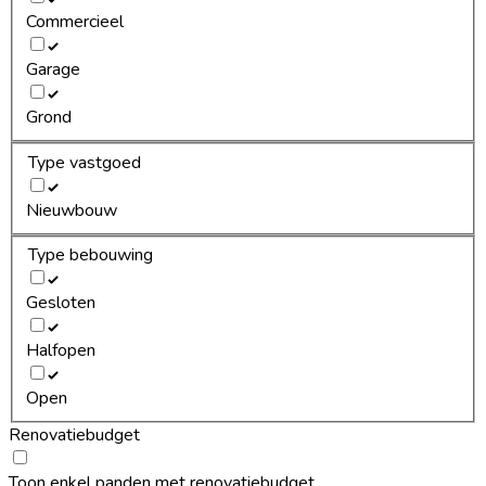
Commercieel
Garage
Grond
Type vastgoed
Nieuwbouw
Type bebouwing
Gesloten
Halfopen
Open
Renovatiebudget
Toon enkel panden met renovatiebudget