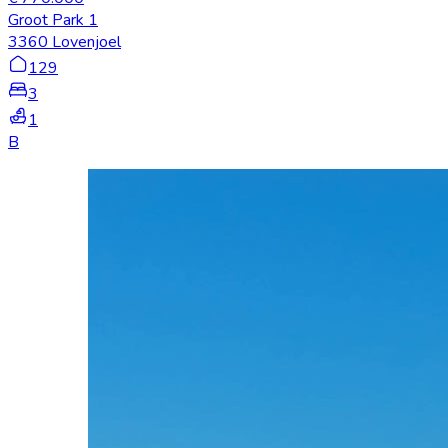
Groot Park 1
3360 Lovenjoel
129
3
1
B