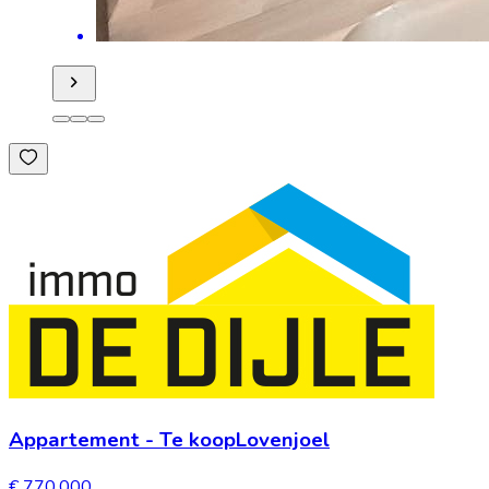
Appartement
-
Te koop
Lovenjoel
€ 770.000