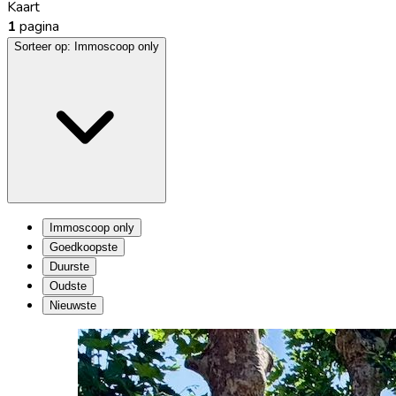
Kaart
1
pagina
Sorteer op:
Immoscoop only
Immoscoop only
Goedkoopste
Duurste
Oudste
Nieuwste