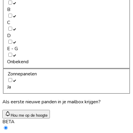
B
C
D
E - G
Onbekend
Zonnepanelen
Ja
Als eerste nieuwe panden in je mailbox krijgen?
Hou me op de hoogte
BETA