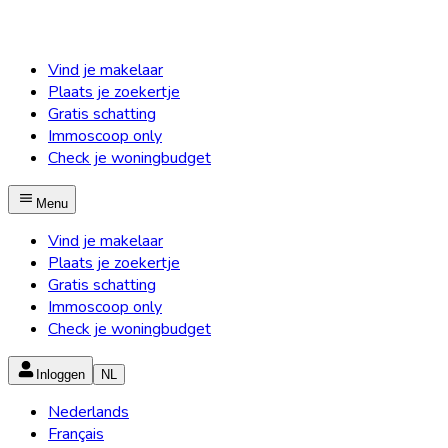
Vind je makelaar
Plaats je zoekertje
Gratis schatting
Immoscoop only
Check je woningbudget
Menu
Vind je makelaar
Plaats je zoekertje
Gratis schatting
Immoscoop only
Check je woningbudget
Inloggen
NL
Nederlands
Français