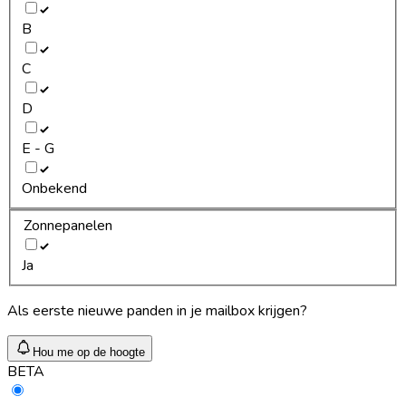
B
C
D
E - G
Onbekend
Zonnepanelen
Ja
Als eerste nieuwe panden in je mailbox krijgen?
Hou me op de hoogte
BETA