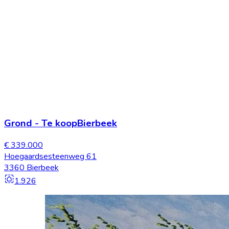
Grond
-
Te koop
Bierbeek
€ 339.000
Hoegaardsesteenweg 61
3360 Bierbeek
1.926