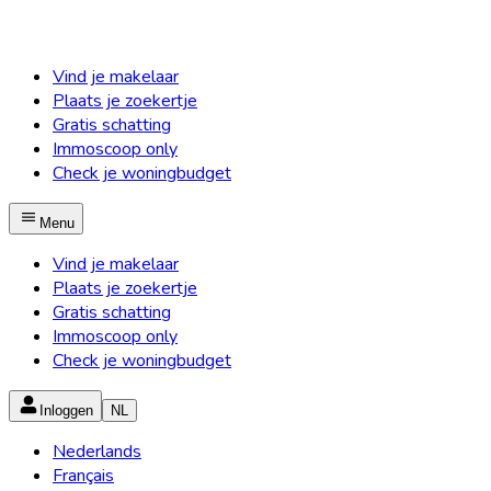
Vind je makelaar
Plaats je zoekertje
Gratis schatting
Immoscoop only
Check je woningbudget
Menu
Vind je makelaar
Plaats je zoekertje
Gratis schatting
Immoscoop only
Check je woningbudget
Inloggen
NL
Nederlands
Français