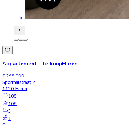
Appartement
-
Te koop
Haren
€ 299.000
Sporthalstraat 2
1130 Haren
108
108
3
1
C