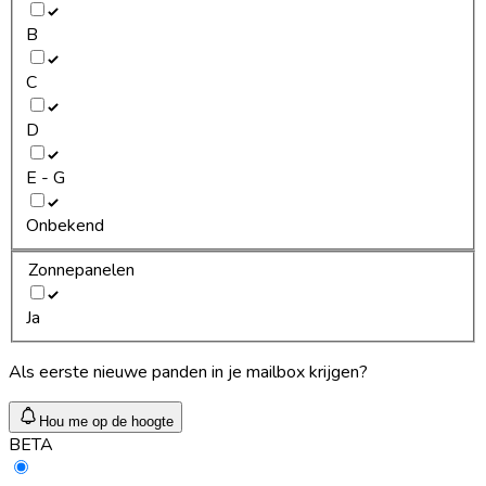
B
C
D
E - G
Onbekend
Zonnepanelen
Ja
Als eerste nieuwe panden in je mailbox krijgen?
Hou me op de hoogte
BETA