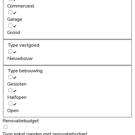
Commercieel
Garage
Grond
Type vastgoed
Nieuwbouw
Type bebouwing
Gesloten
Halfopen
Open
Renovatiebudget
Toon enkel panden met renovatiebudget