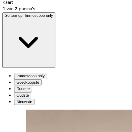
Kaart
1
van
2
pagina's
Sorteer op:
Immoscoop only
Immoscoop only
Goedkoopste
Duurste
Oudste
Nieuwste