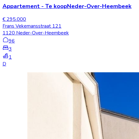
Appartement
-
Te koop
Neder-Over-Heembeek
€ 295.000
Frans Vekemansstraat 121
1120 Neder-Over-Heembeek
96
3
1
D