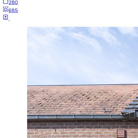
280
685