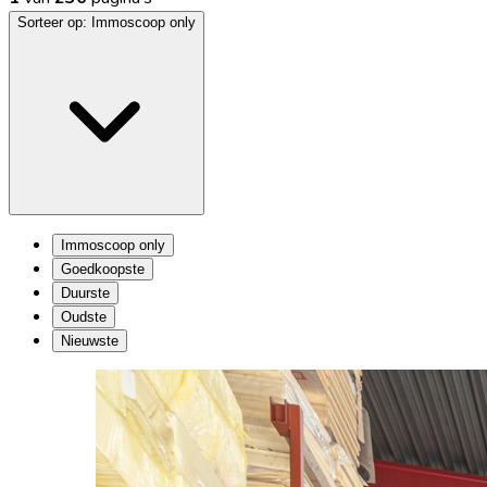
Sorteer op:
Immoscoop only
Immoscoop only
Goedkoopste
Duurste
Oudste
Nieuwste