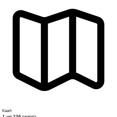
Kaart
1
van
236
pagina's