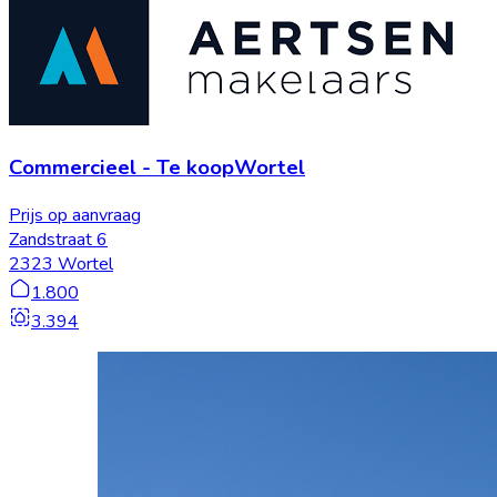
Commercieel
-
Te koop
Wortel
Prijs op aanvraag
Zandstraat 6
2323 Wortel
1.800
3.394