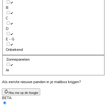
B
C
D
E - G
Onbekend
Zonnepanelen
Ja
Als eerste nieuwe panden in je mailbox krijgen?
Hou me op de hoogte
BETA