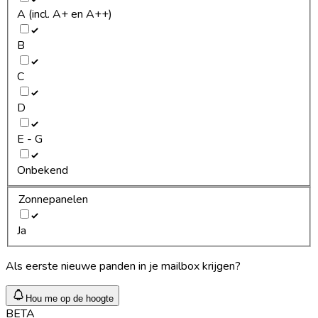
A (incl. A+ en A++)
B
C
D
E - G
Onbekend
Zonnepanelen
Ja
Als eerste nieuwe panden in je mailbox krijgen?
Hou me op de hoogte
BETA