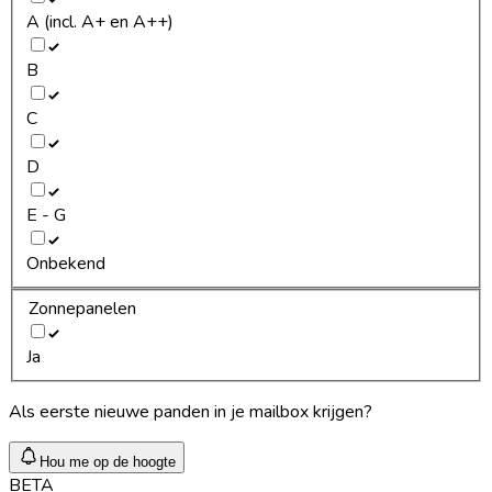
A (incl. A+ en A++)
B
C
D
E - G
Onbekend
Zonnepanelen
Ja
Als eerste nieuwe panden in je mailbox krijgen?
Hou me op de hoogte
BETA