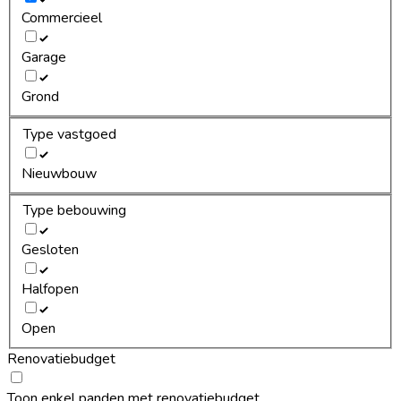
Commercieel
Garage
Grond
Type vastgoed
Nieuwbouw
Type bebouwing
Gesloten
Halfopen
Open
Renovatiebudget
Toon enkel panden met renovatiebudget