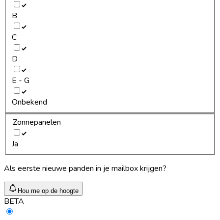
B
C
D
E - G
Onbekend
Zonnepanelen
Ja
Als eerste nieuwe panden in je mailbox krijgen?
Hou me op de hoogte
BETA