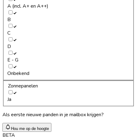
A (incl. A+ en A++)
B
C
D
E - G
Onbekend
Zonnepanelen
Ja
Als eerste nieuwe panden in je mailbox krijgen?
Hou me op de hoogte
BETA