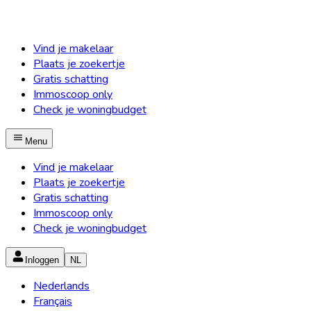
Vind je makelaar
Plaats je zoekertje
Gratis schatting
Immoscoop only
Check je woningbudget
Menu
Vind je makelaar
Plaats je zoekertje
Gratis schatting
Immoscoop only
Check je woningbudget
Inloggen
NL
Nederlands
Français