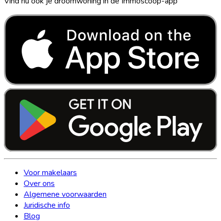
Vind nu ook je droomwoning in de Immoscoop-app
Voor makelaars
Over ons
Algemene voorwaarden
Juridische info
Blog