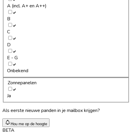
A (incl. A+ en A++)
B
C
D
E - G
Onbekend
Zonnepanelen
Ja
Als eerste nieuwe panden in je mailbox krijgen?
Hou me op de hoogte
BETA