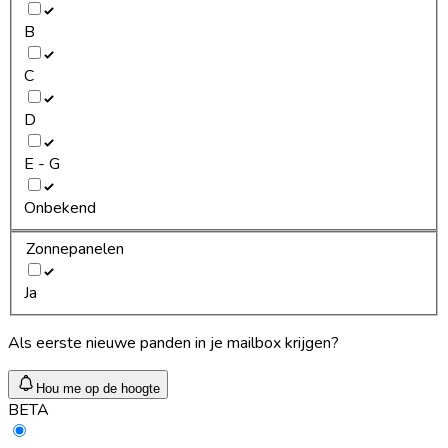
B
C
D
E - G
Onbekend
Zonnepanelen
Ja
Als eerste nieuwe panden in je mailbox krijgen?
Hou me op de hoogte
BETA