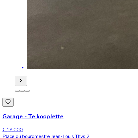
Garage
-
Te koop
Jette
€ 18.000
Place du bourgmestre Jean-Louis Thys 2