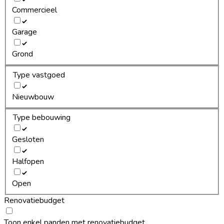
Commercieel
Garage
Grond
Type vastgoed
Nieuwbouw
Type bebouwing
Gesloten
Halfopen
Open
Renovatiebudget
Toon enkel panden met renovatiebudget