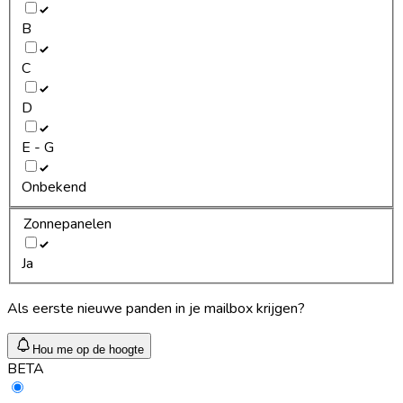
B
C
D
E - G
Onbekend
Zonnepanelen
Ja
Als eerste nieuwe panden in je mailbox krijgen?
Hou me op de hoogte
BETA