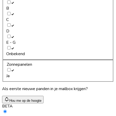
B
C
D
E - G
Onbekend
Zonnepanelen
Ja
Als eerste nieuwe panden in je mailbox krijgen?
Hou me op de hoogte
BETA