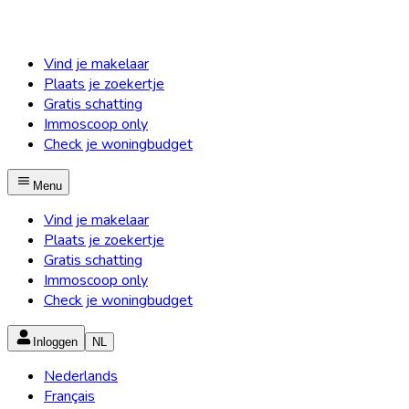
Vind je makelaar
Plaats je zoekertje
Gratis schatting
Immoscoop only
Check je woningbudget
Menu
Vind je makelaar
Plaats je zoekertje
Gratis schatting
Immoscoop only
Check je woningbudget
Inloggen
NL
Nederlands
Français