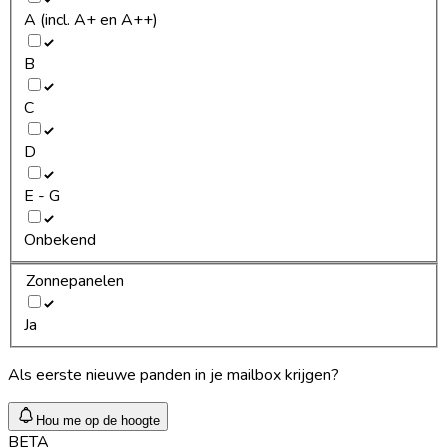
A (incl. A+ en A++)
B
C
D
E - G
Onbekend
Zonnepanelen
Ja
Als eerste nieuwe panden in je mailbox krijgen?
Hou me op de hoogte
BETA