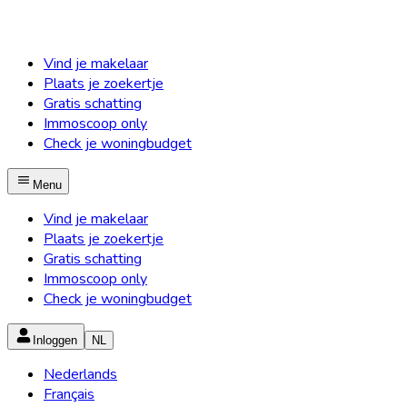
Vind je makelaar
Plaats je zoekertje
Gratis schatting
Immoscoop only
Check je woningbudget
Menu
Vind je makelaar
Plaats je zoekertje
Gratis schatting
Immoscoop only
Check je woningbudget
Inloggen
NL
Nederlands
Français