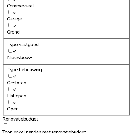
Commercieel
Garage
Grond
Type vastgoed
Nieuwbouw
Type bebouwing
Gesloten
Halfopen
Open
Renovatiebudget
Toon enkel panden met renovatiebudget