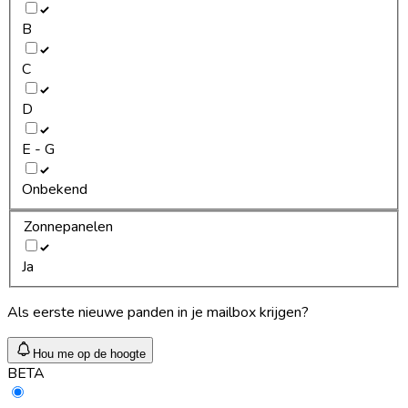
B
C
D
E - G
Onbekend
Zonnepanelen
Ja
Als eerste nieuwe panden in je mailbox krijgen?
Hou me op de hoogte
BETA