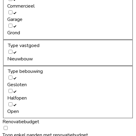
Commercieel
Garage
Grond
Type vastgoed
Nieuwbouw
Type bebouwing
Gesloten
Halfopen
Open
Renovatiebudget
Toon enkel panden met renovatiebudget