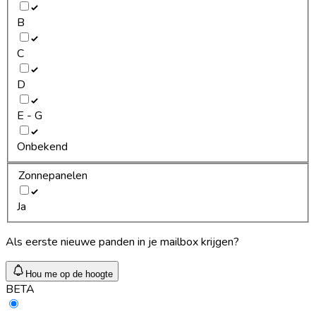
B
C
D
E - G
Onbekend
Zonnepanelen
Ja
Als eerste nieuwe panden in je mailbox krijgen?
Hou me op de hoogte
BETA