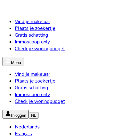
Vind je makelaar
Plaats je zoekertje
Gratis schatting
Immoscoop only
Check je woningbudget
Menu
Vind je makelaar
Plaats je zoekertje
Gratis schatting
Immoscoop only
Check je woningbudget
Inloggen
NL
Nederlands
Français