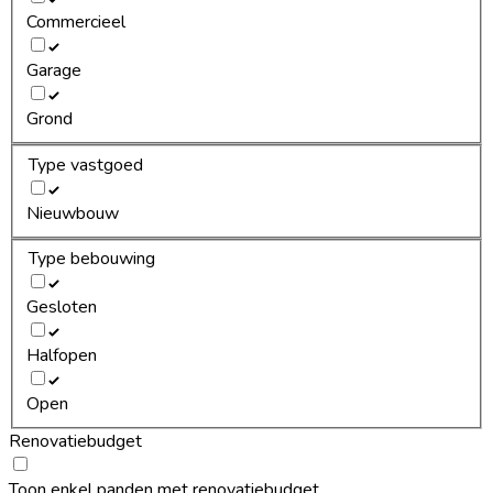
Commercieel
Garage
Grond
Type vastgoed
Nieuwbouw
Type bebouwing
Gesloten
Halfopen
Open
Renovatiebudget
Toon enkel panden met renovatiebudget