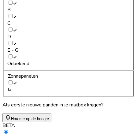
B
C
D
E - G
Onbekend
Zonnepanelen
Ja
Als eerste nieuwe panden in je mailbox krijgen?
Hou me op de hoogte
BETA